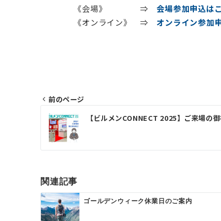
《会場》 ⇒
会場参加申込は
《オンライン》 ⇒
オンライン参加
前のページ
投
【ビルメンCONNECT 2025】ご来場の
稿
ナ
ビ
ゲ
関連記事
ー
ゴールデンウィーク休業日のご案内
シ