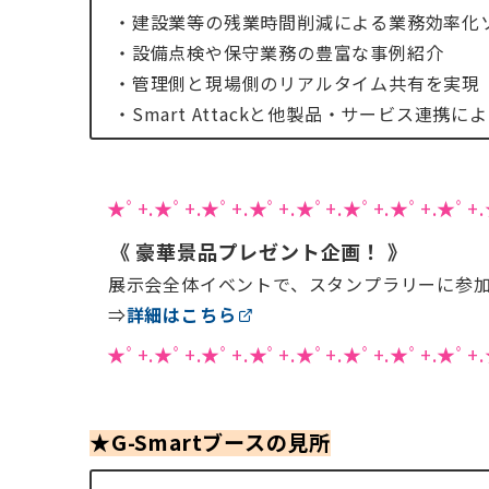
・建設業等の残業時間削減による業務効率化
・設備点検や保守業務の豊富な事例紹介
・管理側と現場側のリアルタイム共有を実現
・Smart Attackと他製品・サービス連携
★ﾟ+.★ﾟ+.★ﾟ+.★ﾟ+.★ﾟ+.★ﾟ+.★ﾟ+.★ﾟ+.
《 豪華景品プレゼント企画！ 》
展示会全体イベントで、スタンプラリーに参加
⇒
詳細はこちら
★ﾟ+.★ﾟ+.★ﾟ+.★ﾟ+.★ﾟ+.★ﾟ+.★ﾟ+.★ﾟ+.
★G-Smartブースの見所