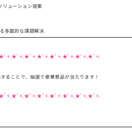
ソリューション提案
による多面的な課題解決
★ﾟ+.★ﾟ+.★ﾟ+.★ﾟ+.★ﾟ+.★ﾟ+.★ﾟ+.★ﾟ+.
することで、抽選で豪華景品が当たります！
★ﾟ+.★ﾟ+.★ﾟ+.★ﾟ+.★ﾟ+.★ﾟ+.★ﾟ+.★ﾟ+.