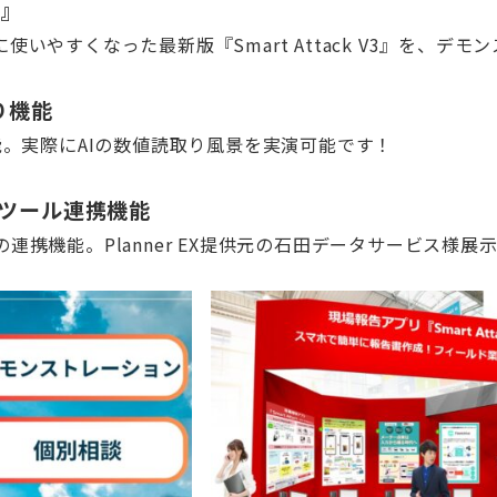
3』
やすくなった最新版『Smart Attack V3』を、デ
取り機能
携機能。実際にAIの数値読取り風景を実演可能です！
管理ツール連携機能
との連携機能。Planner EX提供元の石田データサービス